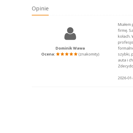
Opinie
Miałem 
firmę. 
kołach. 
profesjo
Dominik Wawa
formaln
Ocena:
(znakomity)
szybki, 
auta i c
Zdecydo
2026-01-