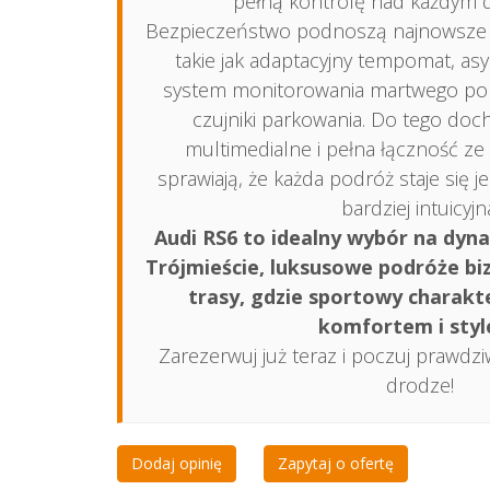
pełną kontrolę nad każdym d
Bezpieczeństwo podnoszą najnowsze
takie jak adaptacyjny tempomat, asy
system monitorowania martwego po
czujniki parkowania. Do tego doc
multimedialne i pełna łączność ze
sprawiają, że każda podróż staje się j
bardziej intuicyjn
Audi RS6 to idealny wybór na dyn
Trójmieście, luksusowe podróże bi
trasy, gdzie sportowy charakte
komfortem i styl
Zarezerwuj już teraz i poczuj prawdz
drodze!
Dodaj opinię
Zapytaj o ofertę