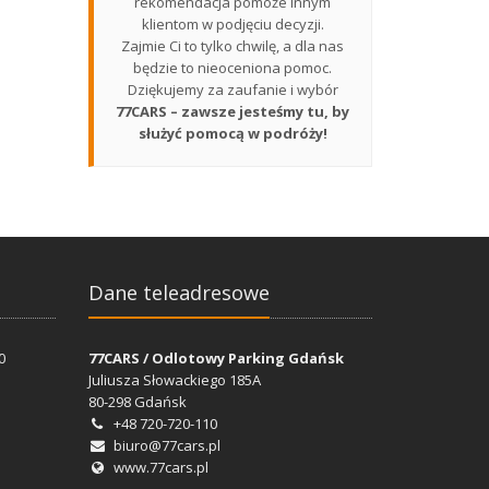
rekomendacja pomoże innym
klientom w podjęciu decyzji.
Zajmie Ci to tylko chwilę, a dla nas
będzie to nieoceniona pomoc.
Dziękujemy za zaufanie i wybór
77CARS – zawsze jesteśmy tu, by
służyć pomocą w podróży!
Dane teleadresowe
Dane teleadresowe
0
0
77CARS / Odlotowy Parking Gdańsk
77CARS / Odlotowy Parking Gdańsk
Juliusza Słowackiego 185A
Juliusza Słowackiego 185A
80-298 Gdańsk
80-298 Gdańsk
+48 720-720-110
+48 720-720-110
biuro@77cars.pl
biuro@77cars.pl
www.77cars.pl
www.77cars.pl