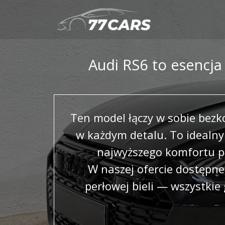
Audi RS6 to esencja 
Ten model łączy w sobie bezk
w każdym detalu. To idealny
najwyższego komfortu po
W naszej ofercie dostępn
perłowej bieli — wszystkie