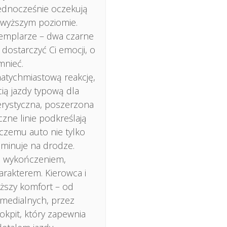
jednocześnie oczekują
ajwyższym poziomie.
zemplarze – dwa czarne
 dostarczyć Ci emocji, o
mnieć.
natychmiastową reakcję,
ią jazdy typową dla
rystyczna, poszerzona
zne linie podkreślają
czemu auto nie tylko
ominuje na drodze.
 wykończeniem,
rakterem. Kierowca i
ższy komfort – od
medialnych, przez
kpit, który zapewnia