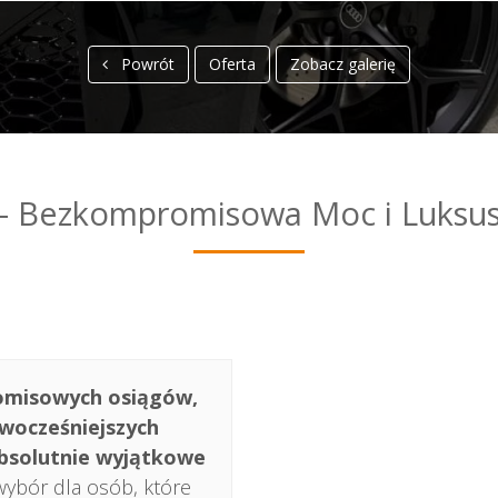
Powrót
Oferta
Zobacz galerię
 – Bezkompromisowa Moc i Luksus
romisowych osiągów,
wocześniejszych
absolutnie wyjątkowe
wybór dla osób, które