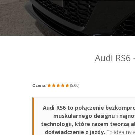
Audi RS6 –
Bezkompromisowa
Moc i Luksus w
77Cars
Audi RS6
Ocena:
(5.00)
Audi RS6 to połączenie bezkomp
muskularnego designu i najno
technologii, które razem tworzą 
doświadczenie z jazdy.
To idealny 