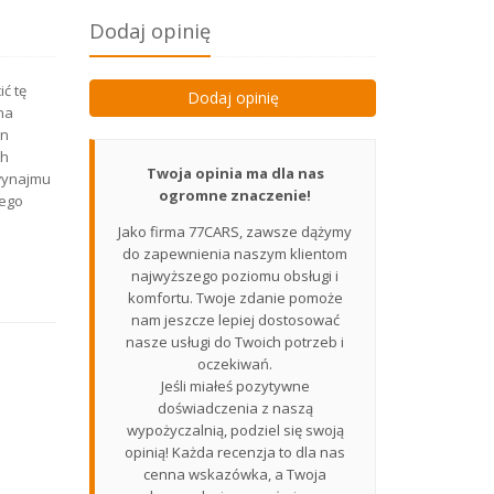
Dodaj opinię
ć tę
Dodaj opinię
na
en
ch
Twoja opinia ma dla nas
 wynajmu
ogromne znaczenie!
wego
Jako firma 77CARS, zawsze dążymy
do zapewnienia naszym klientom
najwyższego poziomu obsługi i
komfortu. Twoje zdanie pomoże
nam jeszcze lepiej dostosować
nasze usługi do Twoich potrzeb i
oczekiwań.
Jeśli miałeś pozytywne
doświadczenia z naszą
wypożyczalnią, podziel się swoją
opinią! Każda recenzja to dla nas
cenna wskazówka, a Twoja