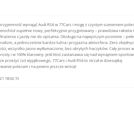
przyjemność wynająć Audi RS6 w 77Cars i mogę z czystym sumieniem poleci
Samochód zupełnie nowy, perfekcyjnie przygotowany – prawdziwa rakieta 
Wrażenia z jazdy nie do opisania. Obsługa na najwyższym poziomie – peł
nalizm, a jednocześnie bardzo luźna i przyjazna atmosfera. Zero zbędny
ości, wszystko jasno wytłumaczone, bez ukrytych haczyków. Cały proces
prosty i w 100% klarowny. Jeśli ktoś zastanawia się nad wynajmem sporto
hce przeżyć coś wyjątkowego, 77Cars i Audi RS6 to strzał w dziesiątkę.
wanie polecam i na pewno jeszcze wrócę!
21 18:02:15