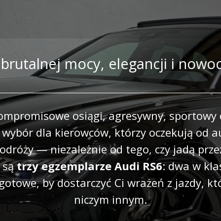
brutalnej mocy, elegancji i nowo
ompromisowe osiągi, agresywny, sportowy d
 wybór dla kierowców, którzy oczekują od au
dróży — niezależnie od tego, czy jadą przez
e są
trzy egzemplarze Audi RS6
: dwa w kla
 gotowe, by dostarczyć Ci wrażeń z jazdy, kt
niczym innym.