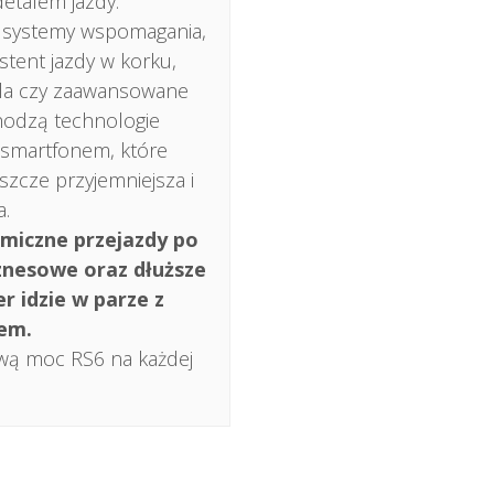
etalem jazdy.
 systemy wspomagania,
stent jazdy w korku,
la czy zaawansowane
hodzą technologie
 smartfonem, które
eszcze przyjemniejsza i
a.
amiczne przejazdy po
znesowe oraz dłuższe
r idzie w parze z
em.
iwą moc RS6 na każdej