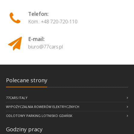
Telefon:
Kom.: +48 720-720-110
E-mail:
biuro@77cars.pl
Polecane strony
Polecane strony
77CARS ITALY
77CARS ITALY
WYPOŻYCZALNIA ROWERÓW ELEKTRYCZNYCH
WYPOŻYCZALNIA ROWERÓW ELEKTRYCZNYCH
ODLOTOWY PARKING LOTNISKO GDAŃSK
ODLOTOWY PARKING LOTNISKO GDAŃSK
Godziny pracy
Godziny pracy