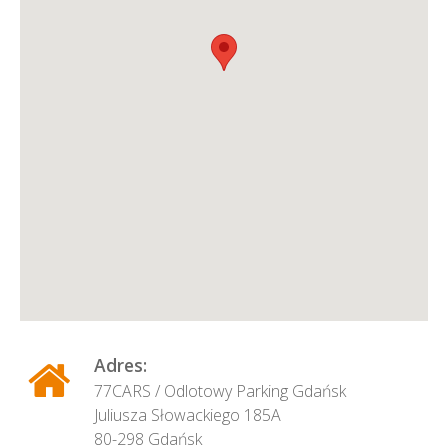
Adres:
77CARS / Odlotowy Parking Gdańsk
Juliusza Słowackiego 185A
80-298 Gdańsk