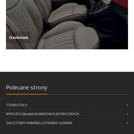
Osobowe
Polecane strony
Polecane strony
77CARS ITALY
77CARS ITALY
WYPOŻYCZALNIA ROWERÓW ELEKTRYCZNYCH
WYPOŻYCZALNIA ROWERÓW ELEKTRYCZNYCH
ODLOTOWY PARKING LOTNISKO GDAŃSK
ODLOTOWY PARKING LOTNISKO GDAŃSK