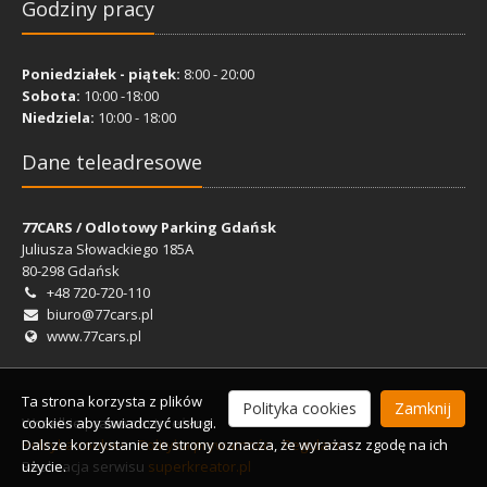
Godziny pracy
Godziny pracy
Poniedziałek - piątek:
Poniedziałek - piątek:
8:00 - 20:00
8:00 - 20:00
Sobota:
Sobota:
10:00 -18:00
10:00 -18:00
Niedziela:
Niedziela:
10:00 - 18:00
10:00 - 18:00
Dane teleadresowe
Dane teleadresowe
77CARS / Odlotowy Parking Gdańsk
77CARS / Odlotowy Parking Gdańsk
Juliusza Słowackiego 185A
Juliusza Słowackiego 185A
80-298 Gdańsk
80-298 Gdańsk
+48 720-720-110
+48 720-720-110
biuro@77cars.pl
biuro@77cars.pl
www.77cars.pl
www.77cars.pl
Ta strona korzysta z plików
Polityka cookies
Zamknij
cookies aby świadczyć usługi.
Wszelkie prawa zastrzeżone.
Wszelkie prawa zastrzeżone.
Dalsze korzystanie ze strony oznacza, że wyrażasz zgodę na ich
Polityka cookies
Polityka cookies
Polityka prywatności
Polityka prywatności
Regulamin
Regulamin
użycie.
Realizacja serwisu
Realizacja serwisu
BSCG sp. z o.o.
superkreator.pl