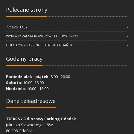
Polecane strony
Polecane strony
77CARS ITALY
77CARS ITALY
WYPOŻYCZALNIA ROWERÓW ELEKTRYCZNYCH
WYPOŻYCZALNIA ROWERÓW ELEKTRYCZNYCH
ODLOTOWY PARKING LOTNISKO GDAŃSK
ODLOTOWY PARKING LOTNISKO GDAŃSK
Godziny pracy
Godziny pracy
Poniedziałek - piątek:
Poniedziałek - piątek:
8:00 - 20:00
8:00 - 20:00
Sobota:
Sobota:
10:00 -18:00
10:00 -18:00
Niedziela:
Niedziela:
10:00 - 18:00
10:00 - 18:00
Dane teleadresowe
Dane teleadresowe
77CARS / Odlotowy Parking Gdańsk
77CARS / Odlotowy Parking Gdańsk
Juliusza Słowackiego 185A
Juliusza Słowackiego 185A
80-298 Gdańsk
80-298 Gdańsk