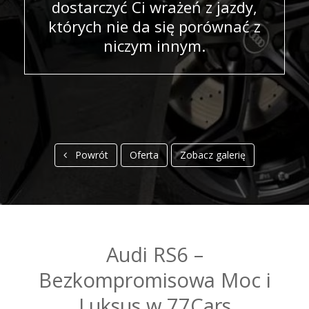
dostarczyć Ci wrażeń z jazdy,
których nie da się porównać z
niczym innym.
Powrót
Oferta
Zobacz galerię
Audi RS6 –
Bezkompromisowa
Moc i Luksus w
Audi RS6 –
77Cars
Bezkompromisowa Moc i
Luksus w 77Cars