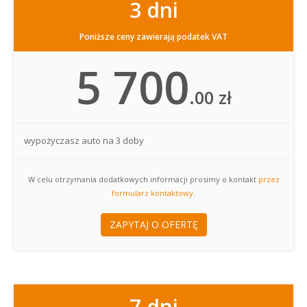
3 dni
Poniższe ceny zawierają podatek VAT
5 700
.00 zł
wypożyczasz auto na 3 doby
W celu otrzymania dodatkowych informacji prosimy o kontakt
przez
formularz kontaktowy
.
ZAPYTAJ O OFERTĘ
7 dni